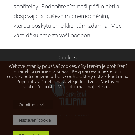
spořitelny. Podpoříte tím naši péči o děti a
dospívající s duševním onemocněním,
kterou poskytujeme klientům zdarma. Moc
vám děkujeme za vaši podporu!
Cookies
Webové stránky používají cookies, díky kterým je prohlížení
stránek příjemnější a snazší. Ke zpracování některých
cookies potřebujeme od vás souhlas, který dáte kliknutím na
"Přijmout vše", nebo nastavte jednotlivě v "Nastavení
souborů cookie“. Více informací najdete
zde
.
Odmítnout vše
© 2025 All rights reserved.
Nastavení cookie